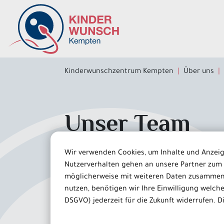
Inhalt der Seite anspringen
Informationen und Einstellungen zur Barrierefreiheit
Kinderwunschzentrum Kempten
Über uns
Unser Team
Kompetenz und Einf
Wir verwenden Cookies, um Inhalte und Anzeige
Nutzerverhalten gehen an unsere Partner zum 
möglicherweise mit weiteren Daten zusammen,
Unser Team im Kinderwunschzentrum besteht au
nutzen, benötigen wir Ihre Einwilligung welche S
verbinden höchste wissenschaftliche Standards
DSGVO) jederzeit für die Zukunft widerrufen. D
Behandlungsansätze ein, die auf den neuesten
Schwangerschaft eng begleiten.