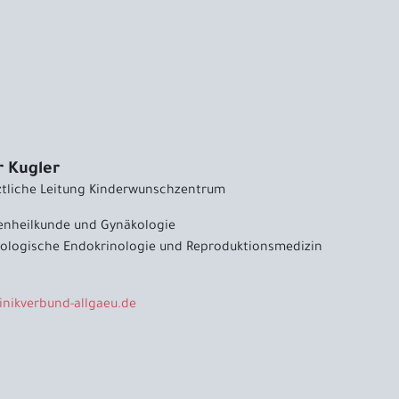
r Kugler
rztliche Leitung Kinderwunschzentrum
uenheilkunde und Gynäkologie
ologische Endokrinologie und Reproduktionsmedizin
linikverbund-allgaeu
.
de