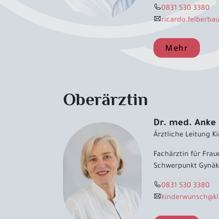
0831 530 3380
ricardo.felberba
Mehr
Oberärztin
Dr. med. Anke
Ärztliche Leitung 
Fachärztin für Fra
Schwerpunkt Gynäk
0831 530 3380
kinderwunsch
@
k