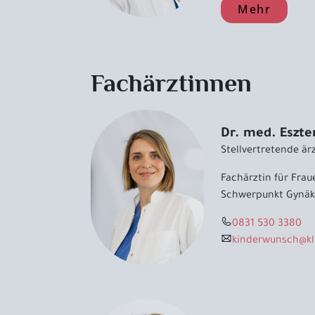
Mehr
Fachärztinnen
Dr. med. Eszte
Stellvertretende ä
Fachärztin für Fra
Schwerpunkt Gynäk
0831 530 3380
kinderwunsch
@
k