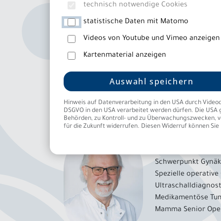
technisch notwendige Cookies
Chefarzt ist Prof. Dr. Ricardo Felberbaum. Er
statistische Daten mit Matomo
wissenschaftlicher Exzellenz prägt er die m
Videos von Youtube und Vimeo anzeigen
Kartenmaterial anzeigen
Chefarzt
Auswahl speichern
Prof. Dr. med.
Hinweis auf Datenverarbeitung in den USA durch Videodiens
Chefarzt Frauenhei
DSGVO in den USA verarbeitet werden dürfen. Die USA g
Behörden, zu Kontroll- und zu Überwachungszwecken, ver
für die Zukunft widerrufen. Diesen Widerruf können Sie 
Facharzt für Fraue
Schwerpunkt Gynäk
Schwerpunkt Spezie
Schwerpunkt Gynäk
Spezielle operative
Ultraschalldiagnos
Medikamentöse Tu
Mamma Senior Oper