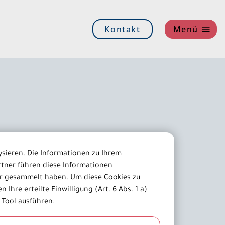
Kontakt
Menü
rwunsch
ysieren. Die Informationen zu Ihrem
tner führen diese Informationen
er gesammelt haben. Um diese Cookies zu
nen Spezialistinnen und Spezialisten. Sie
 Ihre erteilte Einwilligung (Art. 6 Abs. 1 a)
sich intensiv für individuelle
 Tool ausführen.
n der Diagnostik bis zur erfolgreichen