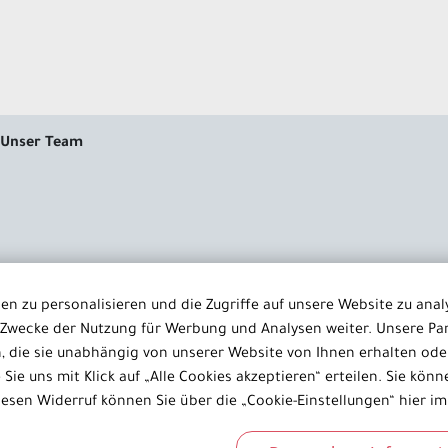
Unser Team
ühlvermögen für Ihren Kinde
n zu personalisieren und die Zugriffe auf unsere Website zu anal
Zwecke der Nutzung für Werbung und Analysen weiter. Unsere Par
 die sie unabhängig von unserer Website von Ihnen erhalten od
s hochqualifizierten Fachärztinnen und Fachärzten sowie erfahre
ie uns mit Klick auf „Alle Cookies akzeptieren“ erteilen. Sie können
 mit großer Empathie für Paare mit Kinderwunsch. Das Team setzt 
iesen Widerruf können Sie über die „Cookie-Einstellungen“ hier im
 Erkenntnissen der Medizin basieren und den gesamten Prozess vo