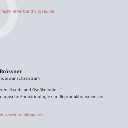
um
@
klinikverbund-allgaeu
.
de
 Brössner
Kinderwunschzentrum
uenheilkunde und Gynäkologie
ologische Endokrinologie und Reproduktionsmedizin
linikverbund-allgaeu
.
de