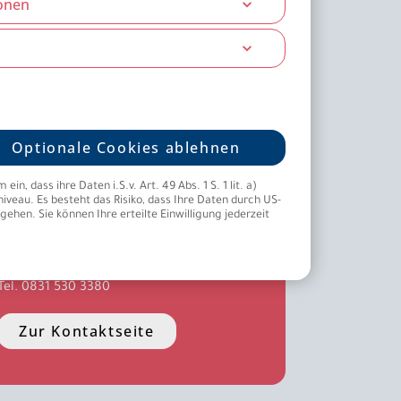
onen
smedizin. Mit jahrzehntelanger Erfahrung und
Kontakt
Optionale Cookies ablehnen
, dass ihre Daten i.S.v. Art. 49 Abs. 1 S. 1 lit. a)
Kinderwunschklinik Kempten
eau. Es besteht das Risiko, dass Ihre Daten durch US-
hen. Sie können Ihre erteilte Einwilligung jederzeit
Robert-Weixler-Straße 50
87439 Kempten
Tel.
0831 530 3380
Zur Kontaktseite