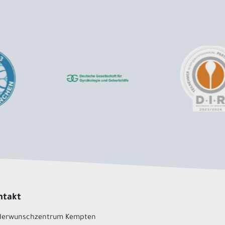
ntakt
derwunschzentrum Kempten