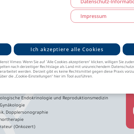
Datenschutz-Informati
 zählt zu den führenden Experten auf dem Gebiet der Reproduktion
oderne Kinderwunschbehandlung maßgeblich.
Impressum
Ich akzeptiere alle Cookies
 Ricardo Felberbaum
t Vimeo: Wenn Sie auf "Alle Cookies akzeptieren“ klicken, willigen Sie zudem ein
lkunde und Gynäkologie
elten nach derzeitiger Rechtslage als Land mit unzureichendem Datenschutzniv
arbeitet werden. Derzeit gibt es keine Rechtsmittel gegen diese Praxis vorzuge
über die „Cookie-Einstellungen“ hier im Tool ausführen.
nheilkunde und Geburtshilfe
ologische Onkologie
lle Geburtshilfe und Perinatalmedizin
ologische Endokrinologie und Reproduktionsmedizin
 Gynäkologie
tik, Dopplersonographie
mortherapie
ateur (Onkozert)