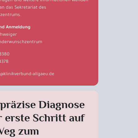
fragen und weitere Informationen wenden
 an das Sekretariat des
zentrums.
und Anmeldung
chweiger
Kinderwunschzentrum
 3380
3378
@
klinikverbund-allgaeu
.
de
 präzise Diagnose
r erste Schritt auf
Weg zum