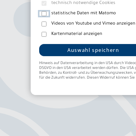
technisch notwendige Cookies
Bei Paaren mit unerfülltem Kinderwunsch ist in
statistische Daten mit Matomo
auch die Fruchtbarkeit des Mannes eingeschrän
Videos von Youtube und Vimeo anzeigen
Einbeziehung des Partners in die Abklärung vo
Kartenmaterial anzeigen
Häufigste Ursachen einer eingeschränkten Zeu
angeborene Hodenhochstand, Infektionen und 
Auswahl speichern
sind ererbte Veränderungen oder Störungen d
Hodenfunktion.
Hinweis auf Datenverarbeitung in den USA durch Videodiens
DSGVO in den USA verarbeitet werden dürfen. Die USA g
Behörden, zu Kontroll- und zu Überwachungszwecken, ver
für die Zukunft widerrufen. Diesen Widerruf können Sie 