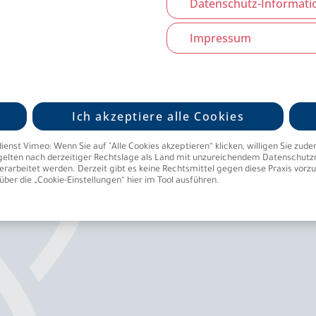
Datenschutz-Informati
 mehr als der Hälfte der Fälle
Impressum
kt. Deshalb sollte die
n Beginn an erfolgen.
gungsfähigkeit sind der
Entzündungen. Viel seltener
Ich akzeptiere alle Cookies
er zentralen Steuerung der
t Vimeo: Wenn Sie auf "Alle Cookies akzeptieren“ klicken, willigen Sie zudem ein
elten nach derzeitiger Rechtslage als Land mit unzureichendem Datenschutzniv
arbeitet werden. Derzeit gibt es keine Rechtsmittel gegen diese Praxis vorzuge
über die „Cookie-Einstellungen“ hier im Tool ausführen.