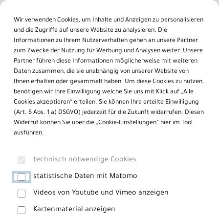
Inhalt der Seite anspringen
Informationen und Einstellungen zur Barrierefreiheit
Wir verwenden Cookies, um Inhalte und Anzeigen zu personalisieren
und die Zugriffe auf unsere Website zu analysieren. Die
Informationen zu Ihrem Nutzerverhalten gehen an unsere Partner
zum Zwecke der Nutzung für Werbung und Analysen weiter. Unsere
Partner führen diese Informationen möglicherweise mit weiteren
Daten zusammen, die sie unabhängig von unserer Website von
Genetik (Karyothypsierung
Ihnen erhalten oder gesammelt haben. Um diese Cookies zu nutzen,
und
benötigen wir Ihre Einwilligung welche Sie uns mit Klick auf „Alle
Cookies akzeptieren“ erteilen. Sie können Ihre erteilte Einwilligung
Translokationsausschluss)
(Art. 6 Abs. 1 a) DSGVO) jederzeit für die Zukunft widerrufen. Diesen
Widerruf können Sie über die „Cookie-Einstellungen“ hier im Tool
ausführen.
Eine genetische Abklärung kann wichtige Hinweise auf die
Ursache eines unerfüllten Kinderwunschs geben.
technisch notwendige Cookies
statistische Daten mit Matomo
Videos von Youtube und Vimeo anzeigen
Kartenmaterial anzeigen