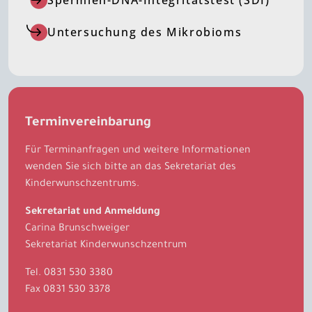
Spermien-DNA-Integritätstest (SDI)
Untersuchung des Mikrobioms
Terminvereinbarung
Für Terminanfragen und weitere Informationen
wenden Sie sich bitte an das Sekretariat des
Kinderwunschzentrums.
Sekretariat und Anmeldung
Carina Brunschweiger
Sekretariat Kinderwunschzentrum
Tel.
0831 530 3380
Fax 0831 530 3378