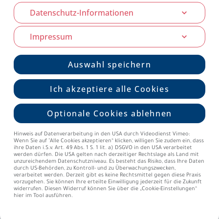
Datenschutz-Informationen
Impressum
Auswahl speichern
Ich akzeptiere alle Cookies
Optionale Cookies ablehnen
Hinweis auf Datenverarbeitung in den USA durch Videodienst Vimeo:
Wenn Sie auf "Alle Cookies akzeptieren“ klicken, willigen Sie zudem ein, dass
ihre Daten i.S.v. Art. 49 Abs. 1 S. 1 lit. a) DSGVO in den USA verarbeitet
werden dürfen. Die USA gelten nach derzeitiger Rechtslage als Land mit
unzureichendem Datenschutzniveau. Es besteht das Risiko, dass Ihre Daten
durch US-Behörden, zu Kontroll- und zu Überwachungszwecken,
verarbeitet werden. Derzeit gibt es keine Rechtsmittel gegen diese Praxis
vorzugehen. Sie können Ihre erteilte Einwilligung jederzeit für die Zukunft
widerrufen. Diesen Widerruf können Sie über die „Cookie-Einstellungen“
hier im Tool ausführen.
Genetische Untersuchungen