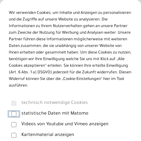
Inhalt der Seite anspringen
Informationen und Einstellungen zur Barrierefreiheit
Wir verwenden Cookies, um Inhalte und Anzeigen zu personalisieren
und die Zugriffe auf unsere Website zu analysieren. Die
Informationen zu Ihrem Nutzerverhalten gehen an unsere Partner
zum Zwecke der Nutzung für Werbung und Analysen weiter. Unsere
Partner führen diese Informationen möglicherweise mit weiteren
Daten zusammen, die sie unabhängig von unserer Website von
Antagonistenprotokoll
Ihnen erhalten oder gesammelt haben. Um diese Cookies zu nutzen,
Das modernste Standardprotokoll
benötigen wir Ihre Einwilligung welche Sie uns mit Klick auf „Alle
Cookies akzeptieren“ erteilen. Sie können Ihre erteilte Einwilligung
(Art. 6 Abs. 1 a) DSGVO) jederzeit für die Zukunft widerrufen. Diesen
Das Antagonistenprotokoll ist das modernste und bei uns am
Widerruf können Sie über die „Cookie-Einstellungen“ hier im Tool
häufigsten eingesetzte Verfahren zur Eizellstimulation.
ausführen.
technisch notwendige Cookies
statistische Daten mit Matomo
Videos von Youtube und Vimeo anzeigen
Kartenmaterial anzeigen