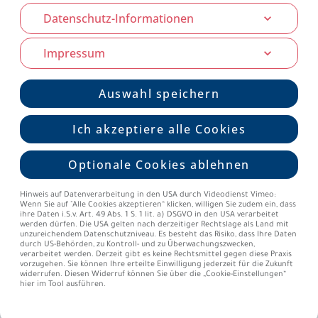
Datenschutz-Informationen
Impressum
Auswahl speichern
Ich akzeptiere alle Cookies
Optionale Cookies ablehnen
Hinweis auf Datenverarbeitung in den USA durch Videodienst Vimeo:
Wenn Sie auf "Alle Cookies akzeptieren“ klicken, willigen Sie zudem ein, dass
ihre Daten i.S.v. Art. 49 Abs. 1 S. 1 lit. a) DSGVO in den USA verarbeitet
Behandlungsablauf
werden dürfen. Die USA gelten nach derzeitiger Rechtslage als Land mit
unzureichendem Datenschutzniveau. Es besteht das Risiko, dass Ihre Daten
durch US-Behörden, zu Kontroll- und zu Überwachungszwecken,
verarbeitet werden. Derzeit gibt es keine Rechtsmittel gegen diese Praxis
Die Behandlung startet meist im natürlichen Zyklus der Frau.
vorzugehen. Sie können Ihre erteilte Einwilligung jederzeit für die Zukunft
widerrufen. Diesen Widerruf können Sie über die „Cookie-Einstellungen“
Nach einer ersten Kontrolle per Ultraschall und Bluttest
hier im Tool ausführen.
beginnt ab Zyklustag 2 oder 3 die Stimulation der Eierstöcke
mit Hormonspritzen oder einem Pen, die Sie sich selbst leicht